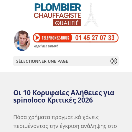
SÉLECTIONNER UNE PAGE
Οι 10 Κορυφαίες Αλήθειες για
spinoloco Κριτικές 2026
Πόσα χρήματα πραγματικά χάνεις
περιμένοντας την έγκριση ανάληψης στο