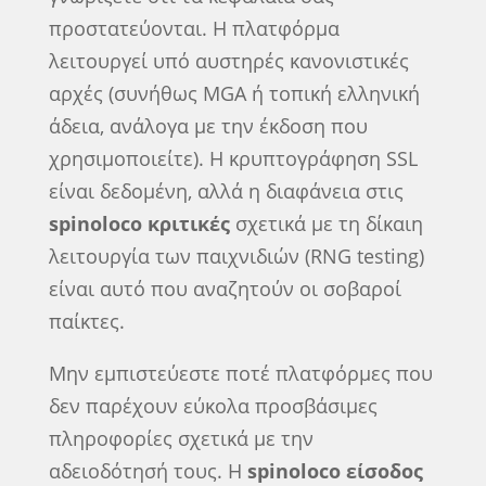
προστατεύονται. Η πλατφόρμα
λειτουργεί υπό αυστηρές κανονιστικές
αρχές (συνήθως MGA ή τοπική ελληνική
άδεια, ανάλογα με την έκδοση που
χρησιμοποιείτε). Η κρυπτογράφηση SSL
είναι δεδομένη, αλλά η διαφάνεια στις
spinoloco κριτικές
σχετικά με τη δίκαιη
λειτουργία των παιχνιδιών (RNG testing)
είναι αυτό που αναζητούν οι σοβαροί
παίκτες.
Μην εμπιστεύεστε ποτέ πλατφόρμες που
δεν παρέχουν εύκολα προσβάσιμες
πληροφορίες σχετικά με την
αδειοδότησή τους. Η
spinoloco είσοδος