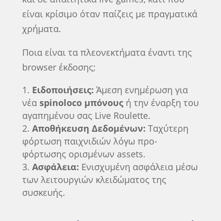
είναι κρίσιμο όταν παίζεις με πραγματικά
χρήματα.
Ποια είναι τα πλεονεκτήματα έναντι της
browser έκδοσης;
Ειδοποιήσεις:
Άμεση ενημέρωση για
νέα
spinoloco μπόνους
ή την έναρξη του
αγαπημένου σας Live Roulette.
Αποθήκευση Δεδομένων:
Ταχύτερη
φόρτωση παιχνιδιών λόγω προ-
φόρτωσης ορισμένων assets.
Ασφάλεια:
Ενισχυμένη ασφάλεια μέσω
των λειτουργιών κλειδώματος της
συσκευής.