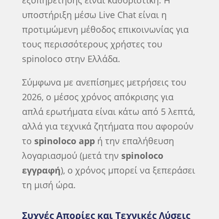
εξυπηρέτησης είναι καθοριστική. Η
υποστήριξη μέσω Live Chat είναι η
προτιμώμενη μέθοδος επικοινωνίας για
τους περισσότερους χρήστες του
spinoloco στην Ελλάδα.
Σύμφωνα με ανεπίσημες μετρήσεις του
2026, ο μέσος χρόνος απόκρισης για
απλά ερωτήματα είναι κάτω από 5 λεπτά,
αλλά για τεχνικά ζητήματα που αφορούν
το
spinoloco app
ή την επαλήθευση
λογαριασμού (μετά την
spinoloco
εγγραφή
), ο χρόνος μπορεί να ξεπεράσει
τη μισή ώρα.
Συχνές Απορίες και Τεχνικές Λύσεις