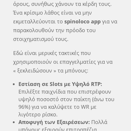
όρους, συνήθως χάνουν τα κέρδη τους.
Ένα κρίσιμο λάθος είναι να μην
εκμεταλλεύονται το
spinoloco app
για να
παρακολουθούν την πρόοδο του
στοιχηματισμού τους.
Εδώ είναι μερικές τακτικές που
χρησιμοποιούν οι επαγγελματίες για να
« ξεκλειδώσουν » τα μπόνους:
Εστίαση σε Slots με Υψηλό RTP:
Επιλέξτε παιχνίδια που επιστρέφουν
υψηλό ποσοστό στον παίκτη (άνω του
96%) για να καλύψετε το WR με
λιγότερο ρίσκο.
Αποφυγή των Εξαιρέσεων:
Πολλά
μπόνους εξαιρούν επιτραπέζια