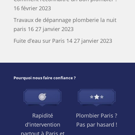
16 février 2023
Travaux de dépannage plomberie la nuit
paris 16
27 janvier 2023
Fuite d’eau sur Paris 14
27 janvier 2023
Pourquoi nous faire confiance ?
Rapidité
Plombier Paris ?
d'intervention
Pas par hasard !
partout à Paris et