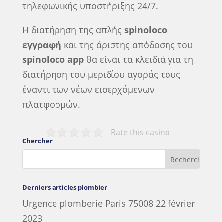
τηλεφωνικής υποστήριξης 24/7.
Η διατήρηση της απλής
spinoloco
εγγραφή
και της άριστης απόδοσης του
spinoloco app
θα είναι τα κλειδιά για τη
διατήρηση του μεριδίου αγοράς τους
έναντι των νέων εισερχόμενων
πλατφορμών.
Rate this casino
Chercher
Derniers articles plombier
Urgence plomberie Paris 75008
22 février
2023