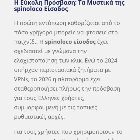
Η Εύκολη Πρόσβαση: Τα Μυστικά της
spinoloco Είσοδος
Η πρώτη εντύπωση καθορίζεται από το
πόσο γρήγορα μπορείς να φτάσεις στο
παιχνίδι. Η
spinoloco είσοδος
έχει
σχεδιαστεί με γνώμονα την
ελαχιστοποίηση των κλικ. Ενώ το 2024
υπήρχαν περιστασιακά ζητήματα με
VPNs, το 2026 η πλατφόρμα έχει
σταθεροποιήσει πλήρως την πρόσβαση
για τους Έλληνες χρήστες,
συμμορφούμενη με τις τοπικές
ρυθμιστικές αρχές.
Για τους χρήστες που χρησιμοποιούν το