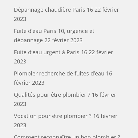
Dépannage chaudière Paris 16
22 février
2023
Fuite d’eau Paris 10, urgence et
dépannage
22 février 2023
Fuite d’eau urgent à Paris 16
22 février
2023
Plombier recherche de fuites d’eau
16
février 2023
Qualités pour être plombier ?
16 février
2023
Vocation pour être plombier ?
16 février
2023
Comment reconnaître un bon plombier ?