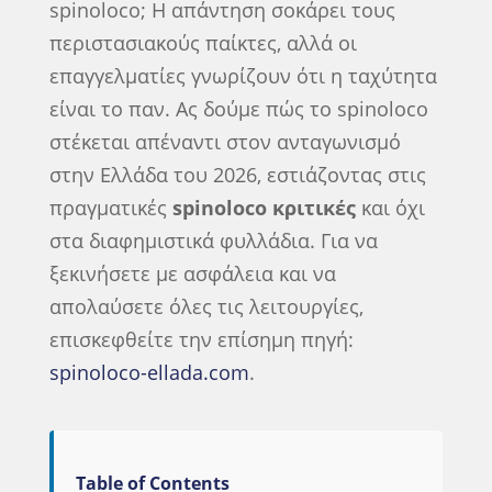
spinoloco; Η απάντηση σοκάρει τους
περιστασιακούς παίκτες, αλλά οι
επαγγελματίες γνωρίζουν ότι η ταχύτητα
είναι το παν. Ας δούμε πώς το spinoloco
στέκεται απέναντι στον ανταγωνισμό
στην Ελλάδα του 2026, εστιάζοντας στις
πραγματικές
spinoloco κριτικές
και όχι
στα διαφημιστικά φυλλάδια. Για να
ξεκινήσετε με ασφάλεια και να
απολαύσετε όλες τις λειτουργίες,
επισκεφθείτε την επίσημη πηγή:
spinoloco-ellada.com
.
Table of Contents