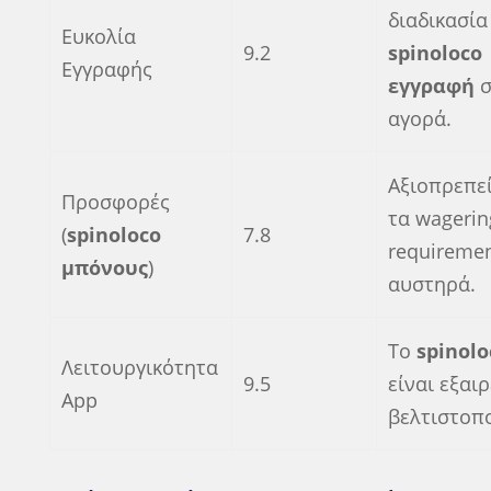
διαδικασία
Ευκολία
9.2
spinoloco
Εγγραφής
εγγραφή
σ
αγορά.
Αξιοπρεπεί
Προσφορές
τα wagerin
(
spinoloco
7.8
requiremen
μπόνους
)
αυστηρά.
Το
spinolo
Λειτουργικότητα
9.5
είναι εξαι
App
βελτιστοπ