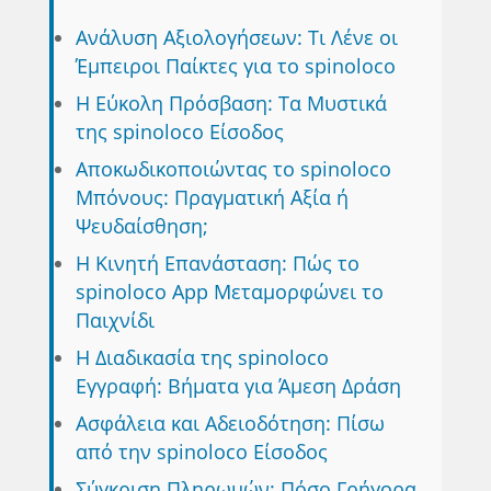
Ανάλυση Αξιολογήσεων: Τι Λένε οι
Έμπειροι Παίκτες για το spinoloco
Η Εύκολη Πρόσβαση: Τα Μυστικά
της spinoloco Είσοδος
Αποκωδικοποιώντας το spinoloco
Μπόνους: Πραγματική Αξία ή
Ψευδαίσθηση;
Η Κινητή Επανάσταση: Πώς το
spinoloco App Μεταμορφώνει το
Παιχνίδι
Η Διαδικασία της spinoloco
Εγγραφή: Βήματα για Άμεση Δράση
Ασφάλεια και Αδειοδότηση: Πίσω
από την spinoloco Είσοδος
Σύγκριση Πληρωμών: Πόσο Γρήγορα