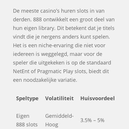
De meeste casino’s huren slots in van
derden. 888 ontwikkelt een groot deel van
hun eigen library. Dit betekent dat je titels
vindt die je nergens anders kunt spelen.
Het is een niche-ervaring die niet voor
iedereen is weggelegd, maar voor de
speler die uitgekeken is op de standaard
NetEnt of Pragmatic Play slots, biedt dit
een noodzakelijke variatie.
Speltype
Volatiliteit
Huisvoordeel
Eigen
Gemiddeld-
3.5% – 5%
888 slots
Hoog