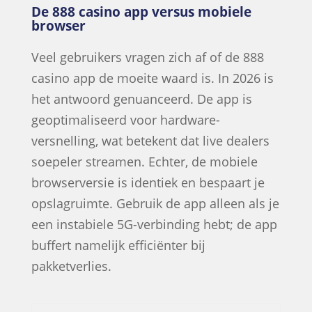
De 888 casino app versus mobiele
browser
Veel gebruikers vragen zich af of de 888
casino app de moeite waard is. In 2026 is
het antwoord genuanceerd. De app is
geoptimaliseerd voor hardware-
versnelling, wat betekent dat live dealers
soepeler streamen. Echter, de mobiele
browserversie is identiek en bespaart je
opslagruimte. Gebruik de app alleen als je
een instabiele 5G-verbinding hebt; de app
buffert namelijk efficiënter bij
pakketverlies.