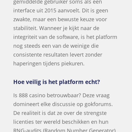
gemiddelde gebruiker soms als een
interface uit 2015 aanvoelt. Dit is geen
zwakte, maar een bewuste keuze voor
stabiliteit. Wanneer je kijkt naar de
integriteit van de software, is het platform
nog steeds een van de weinige die
consistente resultaten levert zonder
haperingen tijdens piekuren.
Hoe veilig is het platform echt?
Is 888 casino betrouwbaar? Deze vraag
domineert elke discussie op gokforums.
De realiteit is dat ze over de strengste
licenties ter wereld beschikken en hun
RNG-audits (Random Number Generator)