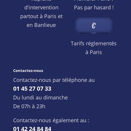
d'intervention
Pas par hasard !
partout à Paris et
en Banlieue
Tarifs réglementés
à Paris
Contactez-nous
Contactez-nous par téléphone au
01 45 27 07 33
Du lundi au dimanche
De 07h à 23h
Contactez-nous également au :
01 42 24 84 84