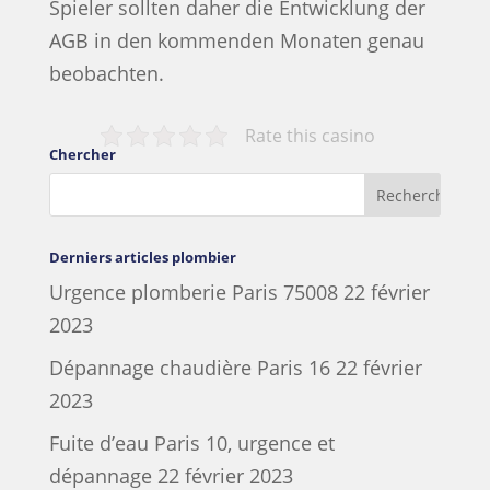
Spieler sollten daher die Entwicklung der
AGB in den kommenden Monaten genau
beobachten.
Rate this casino
Chercher
Derniers articles plombier
Urgence plomberie Paris 75008
22 février
2023
Dépannage chaudière Paris 16
22 février
2023
Fuite d’eau Paris 10, urgence et
dépannage
22 février 2023