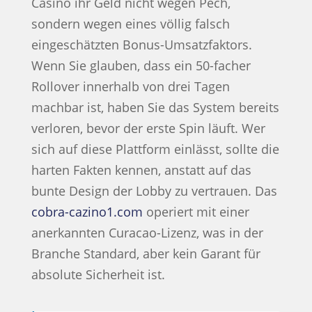
Casino ihr Geld nicht wegen Pech,
sondern wegen eines völlig falsch
eingeschätzten Bonus-Umsatzfaktors.
Wenn Sie glauben, dass ein 50-facher
Rollover innerhalb von drei Tagen
machbar ist, haben Sie das System bereits
verloren, bevor der erste Spin läuft. Wer
sich auf diese Plattform einlässt, sollte die
harten Fakten kennen, anstatt auf das
bunte Design der Lobby zu vertrauen. Das
cobra-cazino1.com
operiert mit einer
anerkannten Curacao-Lizenz, was in der
Branche Standard, aber kein Garant für
absolute Sicherheit ist.