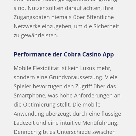
sind. Nutzer sollten darauf achten, ihre
Zugangsdaten niemals über öffentliche
Netzwerke einzugeben, um die Sicherheit
zu gewährleisten.
Performance der Cobra Casino App
Mobile Flexibilität ist kein Luxus mehr,
sondern eine Grundvoraussetzung. Viele
Spieler bevorzugen den Zugriff über das
Smartphone, was hohe Anforderungen an
die Optimierung stellt. Die mobile
Anwendung überzeugt durch eine flüssige
Ladezeit und eine intuitive Menüführung.
Dennoch gibt es Unterschiede zwischen