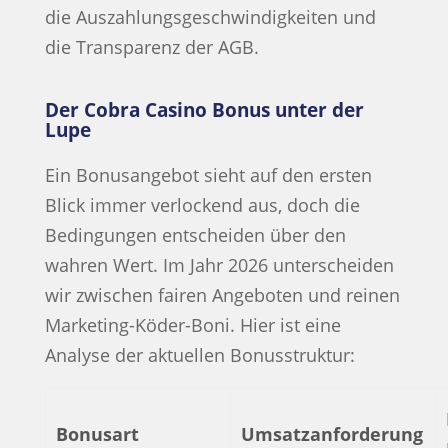
die Auszahlungsgeschwindigkeiten und
die Transparenz der AGB.
Der Cobra Casino Bonus unter der
Lupe
Ein Bonusangebot sieht auf den ersten
Blick immer verlockend aus, doch die
Bedingungen entscheiden über den
wahren Wert. Im Jahr 2026 unterscheiden
wir zwischen fairen Angeboten und reinen
Marketing-Köder-Boni. Hier ist eine
Analyse der aktuellen Bonusstruktur:
Bonusart
Umsatzanforderung