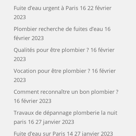
Fuite d’eau urgent à Paris 16
22 février
2023
Plombier recherche de fuites d’eau
16
février 2023
Qualités pour être plombier ?
16 février
2023
Vocation pour être plombier ?
16 février
2023
Comment reconnaître un bon plombier ?
16 février 2023
Travaux de dépannage plomberie la nuit
paris 16
27 janvier 2023
Fuite d’eau sur Paris 14
27 janvier 2023