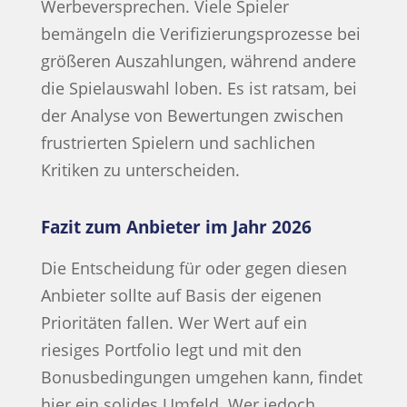
Werbeversprechen. Viele Spieler
bemängeln die Verifizierungsprozesse bei
größeren Auszahlungen, während andere
die Spielauswahl loben. Es ist ratsam, bei
der Analyse von Bewertungen zwischen
frustrierten Spielern und sachlichen
Kritiken zu unterscheiden.
Fazit zum Anbieter im Jahr 2026
Die Entscheidung für oder gegen diesen
Anbieter sollte auf Basis der eigenen
Prioritäten fallen. Wer Wert auf ein
riesiges Portfolio legt und mit den
Bonusbedingungen umgehen kann, findet
hier ein solides Umfeld. Wer jedoch