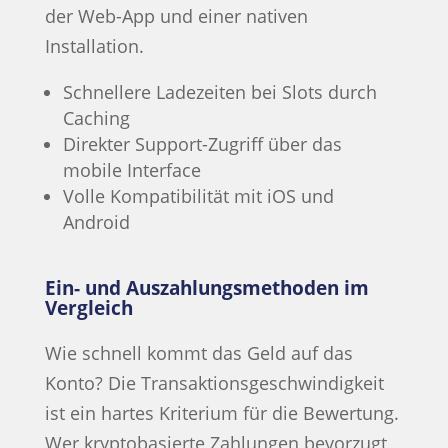
der Web-App und einer nativen
Installation.
Schnellere Ladezeiten bei Slots durch
Caching
Direkter Support-Zugriff über das
mobile Interface
Volle Kompatibilität mit iOS und
Android
Ein- und Auszahlungsmethoden im
Vergleich
Wie schnell kommt das Geld auf das
Konto? Die Transaktionsgeschwindigkeit
ist ein hartes Kriterium für die Bewertung.
Wer kryptobasierte Zahlungen bevorzugt,