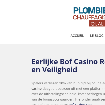
ACCUEIL
LE BLOG
Eerlijke Bof Casino 
en Veiligheid
Spelers verliezen 90% van hun tijd bij online
casino
daagt dit patroon uit met een platform 
over de uitbetalingssnelheid, komt bedrogen ui
van de bonusvoorwaarden. Hieronder analyseren
casinoRead more here:
bof-cazino.com
.