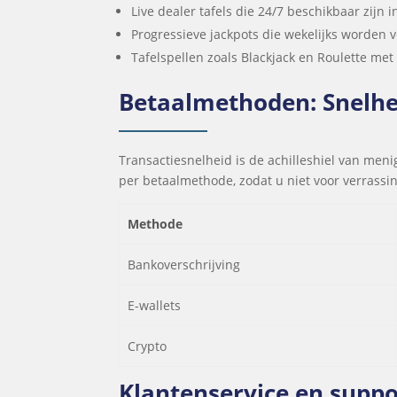
Live dealer tafels die 24/7 beschikbaar zijn i
Progressieve jackpots die wekelijks worden v
Tafelspellen zoals Blackjack en Roulette met 
Betaalmethoden: Snelhe
Transactiesnelheid is de achilleshiel van meni
per betaalmethode, zodat u niet voor verrassin
Methode
Bankoverschrijving
E-wallets
Crypto
Klantenservice en suppo