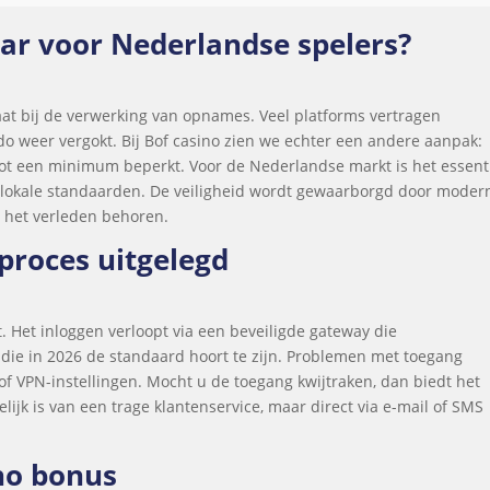
ar voor Nederlandse spelers?
aat bij de verwerking van opnames. Veel platforms vertragen
ldo weer vergokt. Bij Bof casino zien we echter een andere aanpak:
 tot een minimum beperkt. Voor de Nederlandse markt is het essent
 lokale standaarden. De veiligheid wordt gewaarborgd door moder
t het verleden behoren.
 proces uitgelegd
. Het inloggen verloopt via een beveiligde gateway die
e die in 2026 de standaard hoort te zijn. Problemen met toegang
f VPN-instellingen. Mocht u de toegang kwijtraken, dan biedt het
lijk is van een trage klantenservice, maar direct via e-mail of SMS
no bonus