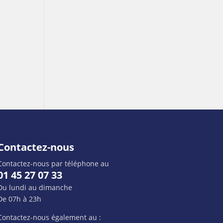
Contactez-nous
Contactez-nous par téléphone au
01 45 27 07 33
Du lundi au dimanche
De 07h à 23h
Contactez-nous également au :