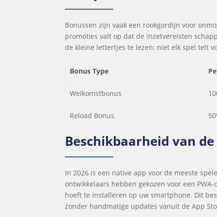
Bonussen zijn vaak een rookgordijn voor onmo
promoties valt op dat de inzetvereisten schappe
de kleine lettertjes te lezen: niet elk spel tel
Bonus Type
Pe
Welkomstbonus
10
Reload Bonus
50
Beschikbaarheid van de 
In 2026 is een native app voor de meeste spel
ontwikkelaars hebben gekozen voor een PWA-o
hoeft te installeren op uw smartphone. Dit bes
zonder handmatige updates vanuit de App Stor