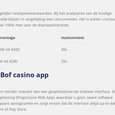
gelijke rondspeelvoorwaarden. Bij het analyseren van de huidige
lijk blijven in vergelijking met concurrenten. Het is echter crucia
t voor 100% mee voor de doorspeelvereiste.
rcentage
Inzetvereiste
0% tot €500
30x
% tot €200
25x
Bof casino app
ers minder relevant dan een geoptimaliseerde mobiele interface. D
plossing (Progressive Web App), waardoor u geen zware software
paart opslagruimte en zorgt ervoor dat de interface altijd up-to-dat
e of Play Store.