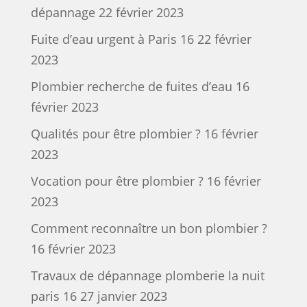
dépannage
22 février 2023
Fuite d’eau urgent à Paris 16
22 février
2023
Plombier recherche de fuites d’eau
16
février 2023
Qualités pour être plombier ?
16 février
2023
Vocation pour être plombier ?
16 février
2023
Comment reconnaître un bon plombier ?
16 février 2023
Travaux de dépannage plomberie la nuit
paris 16
27 janvier 2023