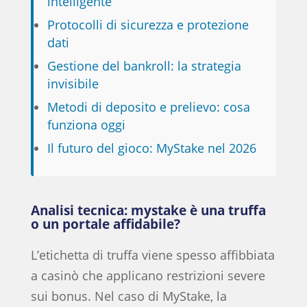
intelligente
Protocolli di sicurezza e protezione
dati
Gestione del bankroll: la strategia
invisibile
Metodi di deposito e prelievo: cosa
funziona oggi
Il futuro del gioco: MyStake nel 2026
Analisi tecnica: mystake è una truffa
o un portale affidabile?
L’etichetta di truffa viene spesso affibbiata
a casinò che applicano restrizioni severe
sui bonus. Nel caso di MyStake, la