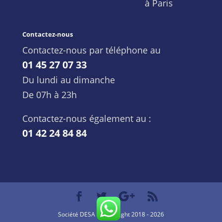
à Paris
Contactez-nous
Contactez-nous par téléphone au
01 45 27 07 33
Du lundi au dimanche
De 07h à 23h
Contactez-nous également au :
01 42 24 84 84
Société DESA © Copyright 2018 - 2026