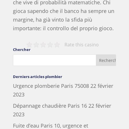
che vive di probabilità matematiche. Chi
gioca sapendo che il banco ha sempre un
margine, ha già vinto la sfida più
importante: il controllo del proprio gioco.
Rate this casino
Chercher
Derniers articles plombier
Urgence plomberie Paris 75008
22 février
2023
Dépannage chaudière Paris 16
22 février
2023
Fuite d’eau Paris 10, urgence et