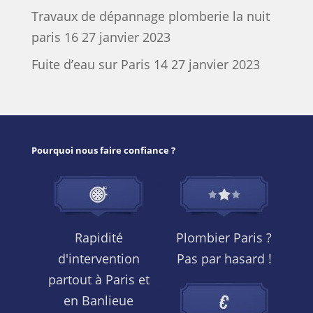
Travaux de dépannage plomberie la nuit
paris 16
27 janvier 2023
Fuite d’eau sur Paris 14
27 janvier 2023
Pourquoi nous faire confiance ?
Rapidité
Plombier Paris ?
d'intervention
Pas par hasard !
partout à Paris et
en Banlieue