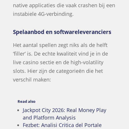
native applicaties die vaak crashen bij een
instabiele 4G-verbinding.
Spelaanbod en softwareleveranciers
Het aantal spellen zegt niks als de helft
‘filler’ is. De echte kwaliteit vind je in de
live casino sectie en de high-volatility
slots. Hier zijn de categorieën die het
verschil maken:
Read also
Jackpot City 2026: Real Money Play
and Platform Analysis
Fezbet: Analisi Critica del Portale