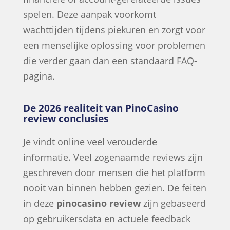
spelen. Deze aanpak voorkomt
wachttijden tijdens piekuren en zorgt voor
een menselijke oplossing voor problemen
die verder gaan dan een standaard FAQ-
pagina.
De 2026 realiteit van PinoCasino
review conclusies
Je vindt online veel verouderde
informatie. Veel zogenaamde reviews zijn
geschreven door mensen die het platform
nooit van binnen hebben gezien. De feiten
in deze
pinocasino review
zijn gebaseerd
op gebruikersdata en actuele feedback