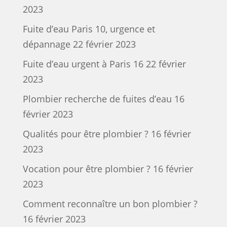
2023
Fuite d’eau Paris 10, urgence et
dépannage
22 février 2023
Fuite d’eau urgent à Paris 16
22 février
2023
Plombier recherche de fuites d’eau
16
février 2023
Qualités pour être plombier ?
16 février
2023
Vocation pour être plombier ?
16 février
2023
Comment reconnaître un bon plombier ?
16 février 2023