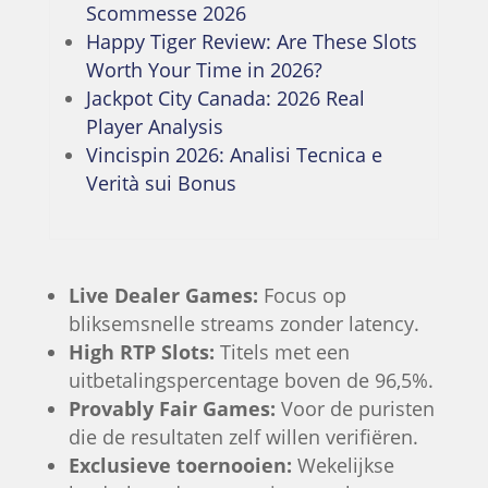
Scommesse 2026
Happy Tiger Review: Are These Slots
Worth Your Time in 2026?
Jackpot City Canada: 2026 Real
Player Analysis
Vincispin 2026: Analisi Tecnica e
Verità sui Bonus
Live Dealer Games:
Focus op
bliksemsnelle streams zonder latency.
High RTP Slots:
Titels met een
uitbetalingspercentage boven de 96,5%.
Provably Fair Games:
Voor de puristen
die de resultaten zelf willen verifiëren.
Exclusieve toernooien:
Wekelijkse