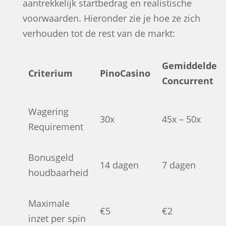
aantrekkelijk startbedrag en realistische
voorwaarden. Hieronder zie je hoe ze zich
verhouden tot de rest van de markt:
Gemiddelde
Criterium
PinoCasino
Concurrent
Wagering
30x
45x – 50x
Requirement
Bonusgeld
14 dagen
7 dagen
houdbaarheid
Maximale
€5
€2
inzet per spin