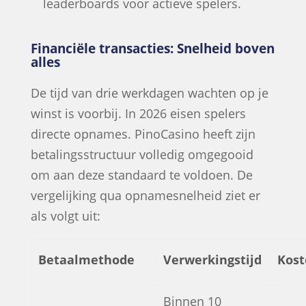
leaderboards voor actieve spelers.
Financiële transacties: Snelheid boven
alles
De tijd van drie werkdagen wachten op je
winst is voorbij. In 2026 eisen spelers
directe opnames. PinoCasino heeft zijn
betalingsstructuur volledig omgegooid
om aan deze standaard te voldoen. De
vergelijking qua opnamesnelheid ziet er
als volgt uit:
Betaalmethode
Verwerkingstijd
Kos
Binnen 10