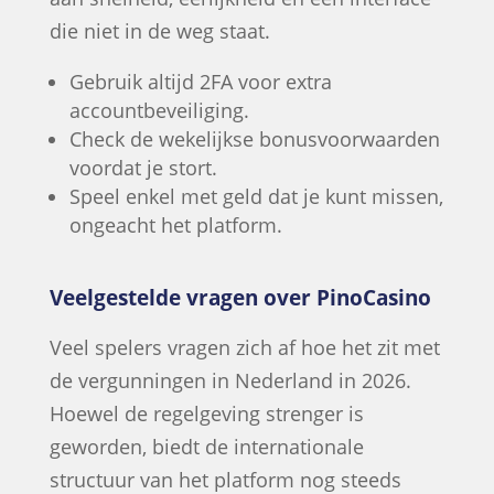
die niet in de weg staat.
Gebruik altijd 2FA voor extra
accountbeveiliging.
Check de wekelijkse bonusvoorwaarden
voordat je stort.
Speel enkel met geld dat je kunt missen,
ongeacht het platform.
Veelgestelde vragen over PinoCasino
Veel spelers vragen zich af hoe het zit met
de vergunningen in Nederland in 2026.
Hoewel de regelgeving strenger is
geworden, biedt de internationale
structuur van het platform nog steeds