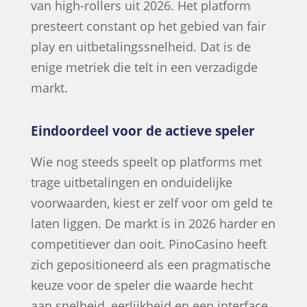
van high-rollers uit 2026. Het platform
presteert constant op het gebied van fair
play en uitbetalingssnelheid. Dat is de
enige metriek die telt in een verzadigde
markt.
Eindoordeel voor de actieve speler
Wie nog steeds speelt op platforms met
trage uitbetalingen en onduidelijke
voorwaarden, kiest er zelf voor om geld te
laten liggen. De markt is in 2026 harder en
competitiever dan ooit. PinoCasino heeft
zich gepositioneerd als een pragmatische
keuze voor de speler die waarde hecht
aan snelheid, eerlijkheid en een interface