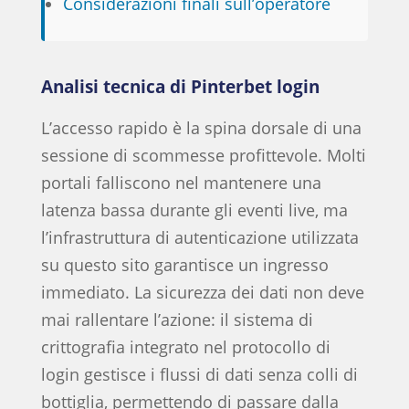
Considerazioni finali sull’operatore
Analisi tecnica di Pinterbet login
L’accesso rapido è la spina dorsale di una
sessione di scommesse profittevole. Molti
portali falliscono nel mantenere una
latenza bassa durante gli eventi live, ma
l’infrastruttura di autenticazione utilizzata
su questo sito garantisce un ingresso
immediato. La sicurezza dei dati non deve
mai rallentare l’azione: il sistema di
crittografia integrato nel protocollo di
login gestisce i flussi di dati senza colli di
bottiglia, permettendo di passare dalla