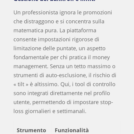
Un professionista ignora le promozioni
che distraggono e si concentra sulla
matematica pura. La piattaforma
consente impostazioni rigorose di
limitazione delle puntate, un aspetto
fondamentale per chi pratica il money
management. Senza un tetto massimo o
strumenti di auto-esclusione, il rischio di
« tilt » è altissimo. Qui, i tool di controllo
sono integrati direttamente nel profilo
utente, permettendo di impostare stop-
loss giornalieri e settimanali.
Strumento
Funzionalità