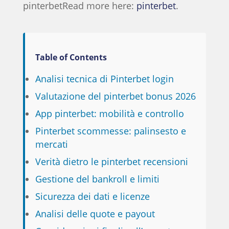
pinterbetRead more here:
pinterbet
.
Table of Contents
Analisi tecnica di Pinterbet login
Valutazione del pinterbet bonus 2026
App pinterbet: mobilità e controllo
Pinterbet scommesse: palinsesto e
mercati
Verità dietro le pinterbet recensioni
Gestione del bankroll e limiti
Sicurezza dei dati e licenze
Analisi delle quote e payout