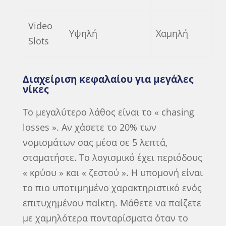
Video
Υψηλή
Χαμηλή
Slots
Διαχείριση κεφαλαίου για μεγάλες
νίκες
Το μεγαλύτερο λάθος είναι το « chasing
losses ». Αν χάσετε το 20% των
νομισμάτων σας μέσα σε 5 λεπτά,
σταματήστε. Το λογισμικό έχει περιόδους
« κρύου » και « ζεστού ». Η υπομονή είναι
το πιο υποτιμημένο χαρακτηριστικό ενός
επιτυχημένου παίκτη. Μάθετε να παίζετε
με χαμηλότερα πονταρίσματα όταν το