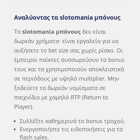
Αναλύοντας τα slotomania μπόνους
Τα
slotomania μπόνους
δεν είναι
δωρεάν χρήματα· είναι εργαλεία για να
αυξήσετε το bet size σας χωρίς ρίσκο. Οι
έμπειροι παίκτες συσσωρεύουν τα bonus
τους και τα χρησιμοποιούν αποκλειστικά
σε περιόδους με υψηλό multiplier. Μην
ξοδεύετε τα δωρεάν νομίσματα σε
παιχνίδια με χαμηλό RTP (Return to
Player).
Συλλέξτε καθημερινά το bonus τροχού.
Ενεργοποιήστε τις ειδοποιήσεις για τα
flash sales.