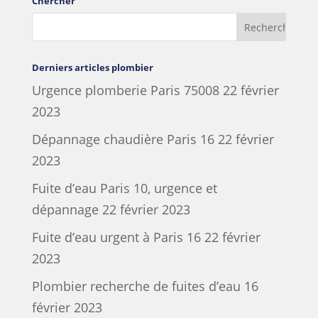
Chercher
Derniers articles plombier
Urgence plomberie Paris 75008
22 février
2023
Dépannage chaudière Paris 16
22 février
2023
Fuite d’eau Paris 10, urgence et
dépannage
22 février 2023
Fuite d’eau urgent à Paris 16
22 février
2023
Plombier recherche de fuites d’eau
16
février 2023