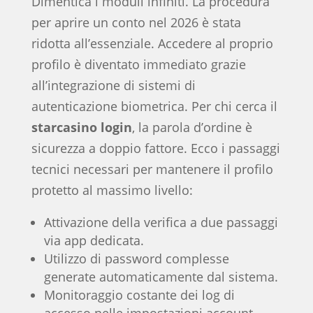
Dimentica i moduli infiniti. La procedura
per aprire un conto nel 2026 è stata
ridotta all’essenziale. Accedere al proprio
profilo è diventato immediato grazie
all’integrazione di sistemi di
autenticazione biometrica. Per chi cerca il
starcasino login
, la parola d’ordine è
sicurezza a doppio fattore. Ecco i passaggi
tecnici necessari per mantenere il profilo
protetto al massimo livello:
Attivazione della verifica a due passaggi
via app dedicata.
Utilizzo di password complesse
generate automaticamente dal sistema.
Monitoraggio costante dei log di