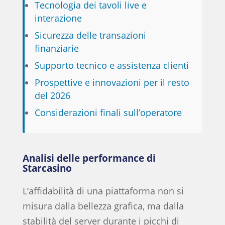
Tecnologia dei tavoli live e
interazione
Sicurezza delle transazioni
finanziarie
Supporto tecnico e assistenza clienti
Prospettive e innovazioni per il resto
del 2026
Considerazioni finali sull’operatore
Analisi delle performance di
Starcasino
L’affidabilità di una piattaforma non si
misura dalla bellezza grafica, ma dalla
stabilità del server durante i picchi di