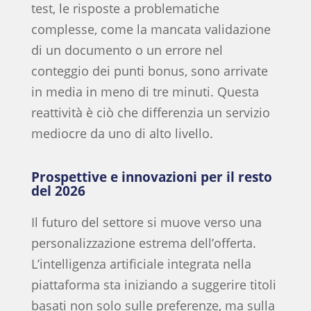
test, le risposte a problematiche
complesse, come la mancata validazione
di un documento o un errore nel
conteggio dei punti bonus, sono arrivate
in media in meno di tre minuti. Questa
reattività è ciò che differenzia un servizio
mediocre da uno di alto livello.
Prospettive e innovazioni per il resto
del 2026
Il futuro del settore si muove verso una
personalizzazione estrema dell’offerta.
L’intelligenza artificiale integrata nella
piattaforma sta iniziando a suggerire titoli
basati non solo sulle preferenze, ma sulla