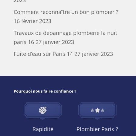
2023
Comment reconnaître un bon plombier ?
16 février 2023
Travaux de dépannage plomberie la nuit
paris 16
27 janvier 2023
Fuite d’eau sur Paris 14
27 janvier 2023
Pourquoi nous faire confiance ?
Rapidité
Plombier Paris ?