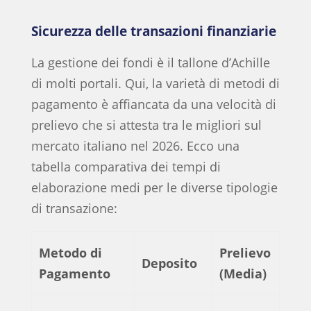
Sicurezza delle transazioni finanziarie
La gestione dei fondi è il tallone d’Achille
di molti portali. Qui, la varietà di metodi di
pagamento è affiancata da una velocità di
prelievo che si attesta tra le migliori sul
mercato italiano nel 2026. Ecco una
tabella comparativa dei tempi di
elaborazione medi per le diverse tipologie
di transazione:
Metodo di
Prelievo
Deposito
Pagamento
(Media)