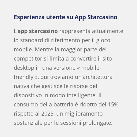
Esperienza utente su App Starcasino
L’
app starcasino
rappresenta attualmente
lo standard di riferimento per il gioco
mobile. Mentre la maggior parte dei
competitor si limita a convertire il sito
desktop in una versione « mobile-
friendly », qui troviamo un’architettura
nativa che gestisce le risorse del
dispositivo in modo intelligente. Il
consumo della batteria è ridotto del 15%
rispetto al 2025, un miglioramento
sostanziale per le sessioni prolungate.