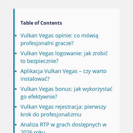
Table of Contents
Vulkan Vegas opinie: co mówią
profesjonalni gracze?
Vulkan Vegas logowanie: jak zrobić
to bezpiecznie?
Aplikacja Vulkan Vegas – czy warto
instalować?
Vulkan Vegas bonus: jak wykorzystać
go efektywnie?
Vulkan Vegas rejestracja: pierwszy
krok do profesjonalizmu
Analiza RTP w grach dostępnych w
2026 roku