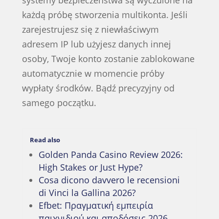
systemy bezpieczeństwa są wyczulone na
każdą próbę stworzenia multikonta. Jeśli
zarejestrujesz się z niewłaściwym
adresem IP lub użyjesz danych innej
osoby, Twoje konto zostanie zablokowane
automatycznie w momencie próby
wypłaty środków. Bądź precyzyjny od
samego początku.
Read also
Golden Panda Casino Review 2026:
High Stakes or Just Hype?
Cosa dicono davvero le recensioni
di Vinci la Gallina 2026?
Efbet: Πραγματική εμπειρία
παιχνιδιού και αποδόσεις 2026