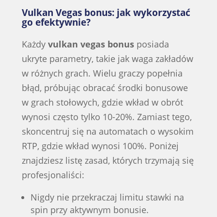
Vulkan Vegas bonus: jak wykorzystać
go efektywnie?
Każdy
vulkan vegas bonus
posiada
ukryte parametry, takie jak waga zakładów
w różnych grach. Wielu graczy popełnia
błąd, próbując obracać środki bonusowe
w grach stołowych, gdzie wkład w obrót
wynosi często tylko 10-20%. Zamiast tego,
skoncentruj się na automatach o wysokim
RTP, gdzie wkład wynosi 100%. Poniżej
znajdziesz listę zasad, których trzymają się
profesjonaliści:
Nigdy nie przekraczaj limitu stawki na
spin przy aktywnym bonusie.