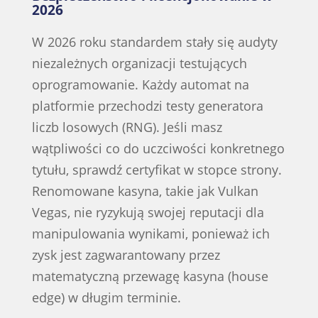
2026
W 2026 roku standardem stały się audyty
niezależnych organizacji testujących
oprogramowanie. Każdy automat na
platformie przechodzi testy generatora
liczb losowych (RNG). Jeśli masz
wątpliwości co do uczciwości konkretnego
tytułu, sprawdź certyfikat w stopce strony.
Renomowane kasyna, takie jak Vulkan
Vegas, nie ryzykują swojej reputacji dla
manipulowania wynikami, ponieważ ich
zysk jest zagwarantowany przez
matematyczną przewagę kasyna (house
edge) w długim terminie.