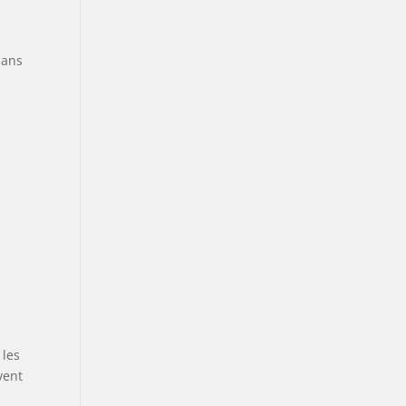
dans
 les
vent