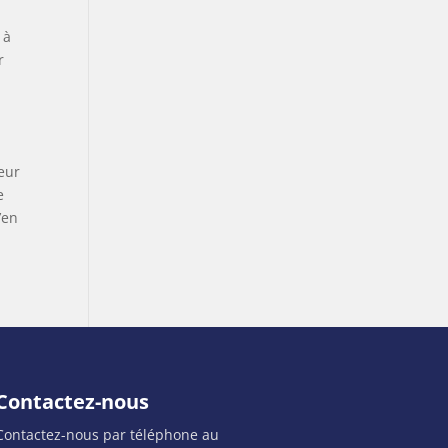
 à
r
eur
e
’en
Contactez-nous
Contactez-nous par téléphone au