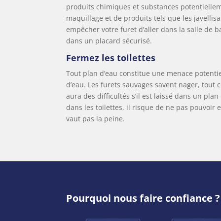
produits chimiques et substances potentiellem
maquillage et de produits tels que les javellis
empêcher votre furet d’aller dans la salle de b
dans un placard sécurisé.
Fermez les toilettes
Tout plan d’eau constitue une menace potentiel
d’eau. Les furets sauvages savent nager, to
aura des difficultés s’il est laissé dans un pla
dans les toilettes, il risque de ne pas pouvoir e
vaut pas la peine.
Pourquoi nous faire confiance ?