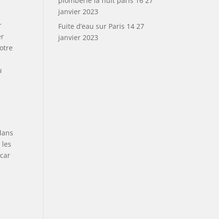
plomberie la nuit paris 16
27
janvier 2023
r
Fuite d’eau sur Paris 14
27
er
janvier 2023
votre
s
u
 dans
 les
 car