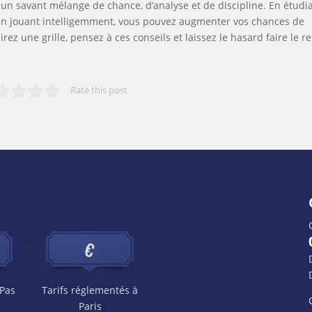
n savant mélange de chance, d’analyse et de discipline. En étudi
t en jouant intelligemment, vous pouvez augmenter vos chances de
rez une grille, pensez à ces conseils et laissez le hasard faire le re
Rate this post
 Pas
Tarifs réglementés à
Paris