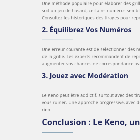
Une méthode populaire pour élaborer des grill
soit un jeu de hasard, certains numéros sembl
Consultez les historiques des tirages pour re
2. Équilibrez Vos Numéros
Une erreur courante est de sélectionner des n
de la grille. Les experts recommandent de répa
augmenter vos chances de correspondance avec
3. Jouez avec Modération
Le Keno peut être addictif, surtout avec des ti
vous ruiner. Une approche progressive, avec de
rien.
Conclusion : Le Keno, u