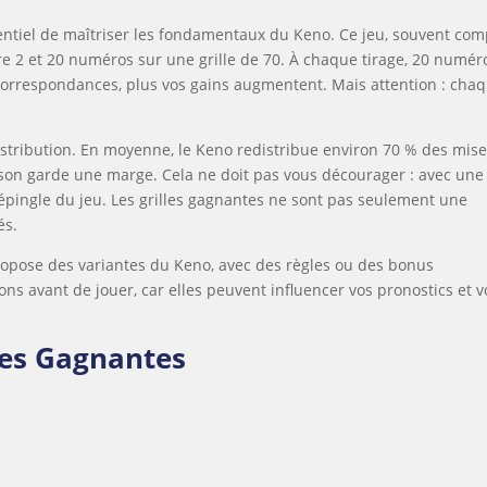
ssentiel de maîtriser les fondamentaux du Keno. Ce jeu, souvent co
re 2 et 20 numéros sur une grille de 70. À chaque tirage, 20 numér
 correspondances, plus vos gains augmentent. Mais attention : cha
istribution. En moyenne, le Keno redistribue environ 70 % des mis
aison garde une marge. Cela ne doit pas vous décourager : avec une
 épingle du jeu. Les grilles gagnantes ne sont pas seulement une
és.
ropose des variantes du Keno, avec des règles ou des bonus
ions avant de jouer, car elles peuvent influencer vos pronostics et v
lles Gagnantes