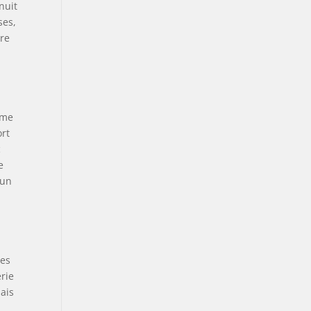
nuit
ses,
tre
ème
ort
c
e
 un
des
rie
mais