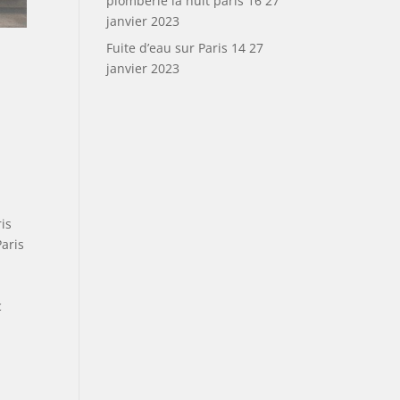
plomberie la nuit paris 16
27
janvier 2023
Fuite d’eau sur Paris 14
27
janvier 2023
is
aris
c