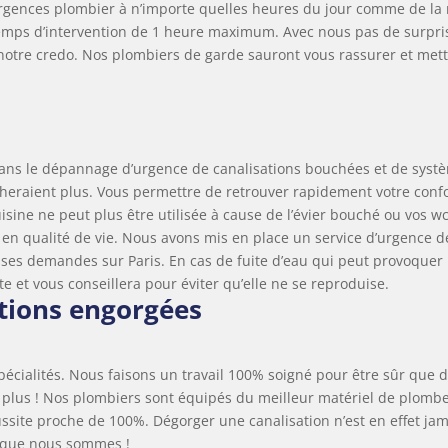
urgences plombier à n’importe quelles heures du jour comme de la 
temps d’intervention de 1 heure maximum. Avec nous pas de surpri
t notre credo. Nos plombiers de garde sauront vous rassurer et met
 dans le dépannage d’urgence de canalisations bouchées et de syst
cheraient plus. Vous permettre de retrouver rapidement votre conf
uisine ne peut plus être utilisée à cause de l’évier bouché ou vos w
d en qualité de vie. Nous avons mis en place un service d’urgence d
es demandes sur Paris. En cas de fuite d’eau qui peut provoquer
e et vous conseillera pour éviter qu’elle ne se reproduise.
tions engorgées
écialités. Nous faisons un travail 100% soigné pour être sûr que 
e plus ! Nos plombiers sont équipés du meilleur matériel de plombe
éussite proche de 100%. Dégorger une canalisation n’est en effet ja
el que nous sommes !