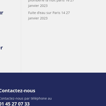
plomberie la nuit paris 16
27
janvier 2023
ur
Fuite d’eau sur Paris 14
27
janvier 2023
er
Contactez-nous
Contactez-nous par téléphone au
01 45 27 07 33