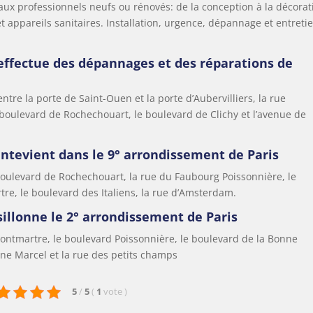
ocaux professionnels neufs ou rénovés: de la conception à la décorat
t appareils sanitaires. Installation, urgence, dépannage et entreti
effectue des dépannages et des réparations de
ntre la porte de Saint-Ouen et la porte d’Aubervilliers, la rue
e boulevard de Rochechouart, le boulevard de Clichy et l’avenue de
intevient dans le 9° arrondissement de Paris
 boulevard de Rochechouart, la rue du Faubourg Poissonnière, le
re, le boulevard des Italiens, la rue d’Amsterdam.
illonne le 2° arrondissement de Paris
Montmartre, le boulevard Poissonnière, le boulevard de la Bonne
nne Marcel et la rue des petits champs
5
/
5
(
1
vote
)