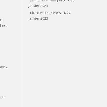
plomberie la nuit paris 16
27
janvier 2023
Fuite d’eau sur Paris 14
27
janvier 2023
si.
l est
lave-
-sol