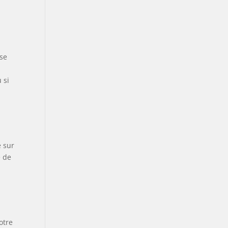
ose
 si
é sur
e de
otre