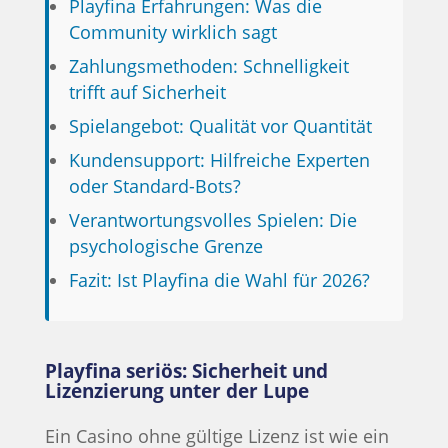
Playfina Erfahrungen: Was die
Community wirklich sagt
Zahlungsmethoden: Schnelligkeit
trifft auf Sicherheit
Spielangebot: Qualität vor Quantität
Kundensupport: Hilfreiche Experten
oder Standard-Bots?
Verantwortungsvolles Spielen: Die
psychologische Grenze
Fazit: Ist Playfina die Wahl für 2026?
Playfina seriös: Sicherheit und
Lizenzierung unter der Lupe
Ein Casino ohne gültige Lizenz ist wie ein