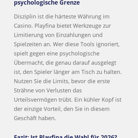
psychologische Grenze
Disziplin ist die härteste Währung im
Casino. Playfina bietet Werkzeuge zur
Limitierung von Einzahlungen und
Spielzeiten an. Wer diese Tools ignoriert,
spielt gegen eine psychologische
Übermacht, die genau darauf ausgelegt
ist, den Spieler länger am Tisch zu halten.
Nutzen Sie die Limits, bevor die erste
Strähne von Verlusten das
Urteilsvermögen trübt. Ein kühler Kopf ist
der einzige Vorteil, den Sie in diesem
Geschäft haben.
Fazit: Ist Playfina die Wahl für 2026?