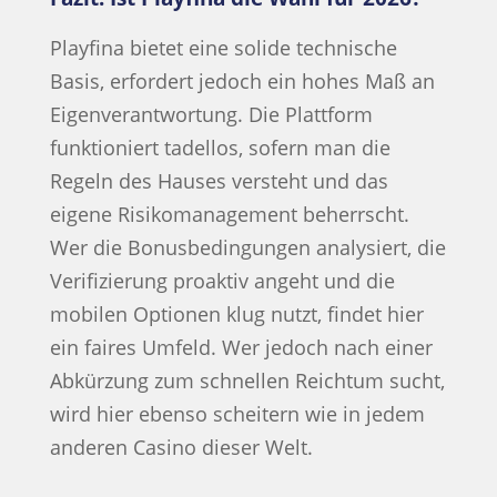
Playfina bietet eine solide technische
Basis, erfordert jedoch ein hohes Maß an
Eigenverantwortung. Die Plattform
funktioniert tadellos, sofern man die
Regeln des Hauses versteht und das
eigene Risikomanagement beherrscht.
Wer die Bonusbedingungen analysiert, die
Verifizierung proaktiv angeht und die
mobilen Optionen klug nutzt, findet hier
ein faires Umfeld. Wer jedoch nach einer
Abkürzung zum schnellen Reichtum sucht,
wird hier ebenso scheitern wie in jedem
anderen Casino dieser Welt.