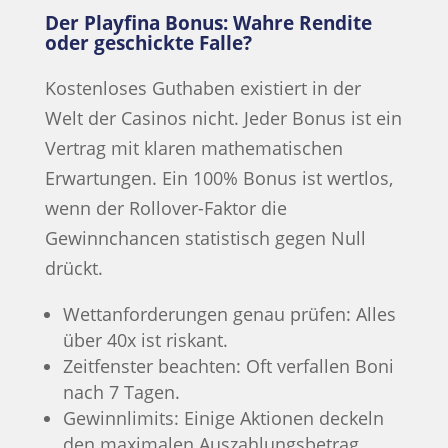
Der Playfina Bonus: Wahre Rendite
oder geschickte Falle?
Kostenloses Guthaben existiert in der
Welt der Casinos nicht. Jeder Bonus ist ein
Vertrag mit klaren mathematischen
Erwartungen. Ein 100% Bonus ist wertlos,
wenn der Rollover-Faktor die
Gewinnchancen statistisch gegen Null
drückt.
Wettanforderungen genau prüfen: Alles
über 40x ist riskant.
Zeitfenster beachten: Oft verfallen Boni
nach 7 Tagen.
Gewinnlimits: Einige Aktionen deckeln
den maximalen Auszahlungsbetrag.