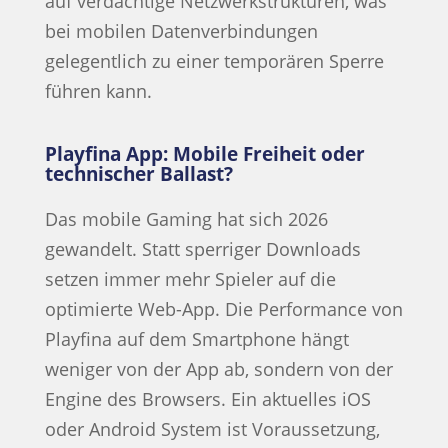
auf verdächtige Netzwerkstrukturen, was
bei mobilen Datenverbindungen
gelegentlich zu einer temporären Sperre
führen kann.
Playfina App: Mobile Freiheit oder
technischer Ballast?
Das mobile Gaming hat sich 2026
gewandelt. Statt sperriger Downloads
setzen immer mehr Spieler auf die
optimierte Web-App. Die Performance von
Playfina auf dem Smartphone hängt
weniger von der App ab, sondern von der
Engine des Browsers. Ein aktuelles iOS
oder Android System ist Voraussetzung,