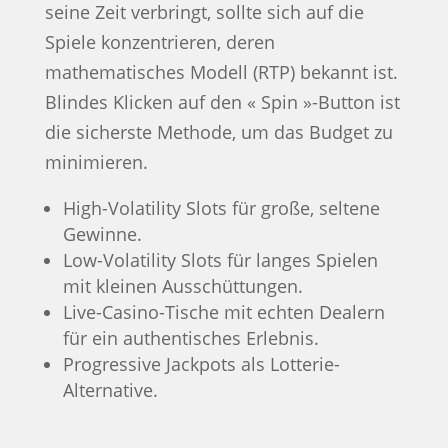
seine Zeit verbringt, sollte sich auf die
Spiele konzentrieren, deren
mathematisches Modell (RTP) bekannt ist.
Blindes Klicken auf den « Spin »-Button ist
die sicherste Methode, um das Budget zu
minimieren.
High-Volatility Slots für große, seltene
Gewinne.
Low-Volatility Slots für langes Spielen
mit kleinen Ausschüttungen.
Live-Casino-Tische mit echten Dealern
für ein authentisches Erlebnis.
Progressive Jackpots als Lotterie-
Alternative.